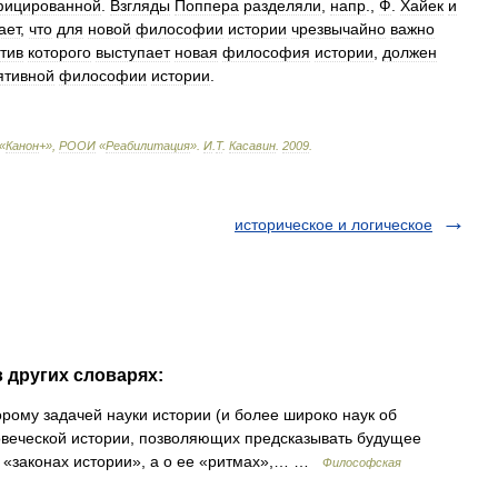
ицированной
.
Взгляды
Поппера
разделяли
,
напр
.,
Ф
.
Хайек
и
ает
,
что
для
новой
философии
истории
чрезвычайно
важно
тив
которого
выступает
новая
философия
истории
,
должен
ятивной
философии
истории
.
«
Канон
+»,
РООИ
«
Реабилитация
»
.
И
.
Т
.
Касавин
.
2009
.
историческое и логическое
 других словарях:
рому задачей науки истории (и более широко наук об
овеческой истории, позволяющих предсказывать будущее
 о «законах истории», а о ее «ритмах»,… …
Философская