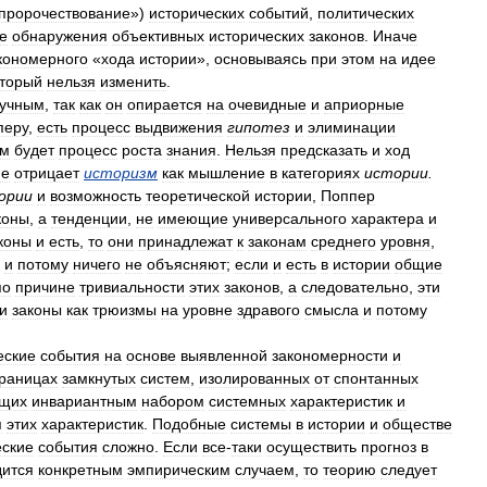
пророчествование
»)
исторических
событий
,
политических
е
обнаружения
объективных
исторических
законов
.
Иначе
кономерного
«
хода
истории
»,
основываясь
при
этом
на
идее
оторый
нельзя
изменить
.
учным
,
так
как
он
опирается
на
очевидные
и
априорные
перу
,
есть
процесс
выдвижения
гипотез
и
элиминации
им
будет
процесс
роста
знания
.
Нельзя
предсказать
и
ход
не
отрицает
историзм
как
мышление
в
категориях
истории
.
ории
и
возможность
теоретической
истории
,
Поппер
коны
,
а
тенденции
,
не
имеющие
универсального
характера
и
коны
и
есть
,
то
они
принадлежат
к
законам
среднего
уровня
,
и
потому
ничего
не
объясняют
;
если
и
есть
в
истории
общие
по
причине
тривиальности
этих
законов
,
а
следовательно
,
эти
и
законы
как
трюизмы
на
уровне
здравого
смысла
и
потому
еские
события
на
основе
выявленной
закономерности
и
границах
замкнутых
систем
,
изолированных
от
спонтанных
щих
инвариантным
набором
системных
характеристик
и
я
этих
характеристик
.
Подобные
системы
в
истории
и
обществе
еские
события
сложно
.
Если
все
-
таки
осуществить
прогноз
в
дится
конкретным
эмпирическим
случаем
,
то
теорию
следует