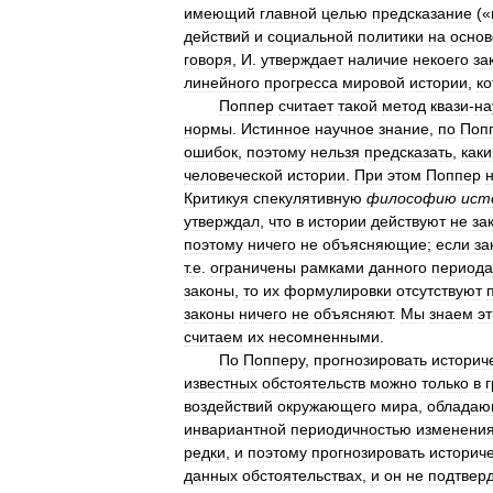
имеющий
главной
целью
предсказание
(«
действий
и
социальной
политики
на
основ
говоря
,
И
.
утверждает
наличие
некоего
за
линейного
прогресса
мировой
истории
,
к
Поппер
считает
такой
метод
квази
-
на
нормы
.
Истинное
научное
знание
,
по
Поп
ошибок
,
поэтому
нельзя
предсказать
,
как
человеческой
истории
.
При
этом
Поппер
Критикуя
спекулятивную
философию
ист
утверждал
,
что
в
истории
действуют
не
за
поэтому
ничего
не
объясняющие
;
если
за
т
.
е
.
ограничены
рамками
данного
периода
законы
,
то
их
формулировки
отсутствуют
законы
ничего
не
объясняют
.
Мы
знаем
эт
считаем
их
несомненными
.
По
Попперу
,
прогнозировать
историч
известных
обстоятельств
можно
только
в
воздействий
окружающего
мира
,
обладаю
инвариантной
периодичностью
изменени
редки
,
и
поэтому
прогнозировать
историч
данных
обстоятельствах
,
и
он
не
подтвер