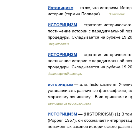
Историцизм
— то же, что историзм. Исто
истории (термин Поппера) …
Википедия
ИСТОРИЦИЗМ
— стратегия исторического
постижение истории с парадигмальной поз
процедуры. Складывается на рубеже 19 
Энциклопедия
ИСТОРИЦИЗМ
— стратегия исторического
постижение истории с парадигмальной поз
процедуры. Складывается на рубеже 19 
философский словарь
историцизм
— а, м. historicisme m. Учен
устанавливать различные философские, и
марксизму ленинизму. . В историцизме 
галлицизмов русского языка
ИСТОРИЦИЗМ
— (HISTORICISM) (1) В том
(Popper, 1957), он обозначает интерпрет
неизменных законов исторического разви