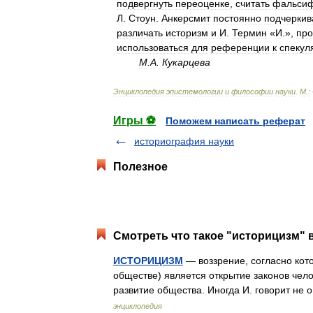
подвергнуть
переоценке
,
считать
фальсиф
Л
.
Стоун
.
Анкерсмит
постоянно
подчеркив
различать
историзм
и
И
.
Термин
«
И
.»,
про
использоваться
для
референции
к
спекул
М
.
А
.
Кукарцева
Энциклопедия
эпистемологии
и
философии
науки
.
М
.
:
Игры ⚽
Поможем написать реферат
историография науки
Полезное
Смотреть что такое "историцизм" в
ИСТОРИЦИЗМ
— воззрение, согласно кото
обществе) является открытие законов чел
развитие общества. Иногда И. говорит не
энциклопедия