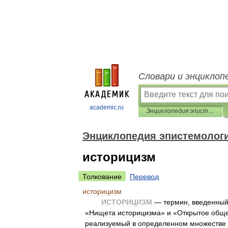
Словари и энциклоп
academic.ru
Энциклопедия эпистемологии и философии науки
Энциклопедия эпистемолог
историцизм
Толкование
Перевод
историцизм
ИСТОРИЦИЗМ
—
термин
,
введенны
«
Нищета
историцизма
»
и
«
Открытое
обще
реализуемый
в
определенном
множестве