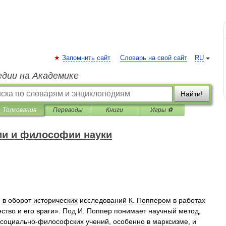
Запомнить сайт
Словарь на свой сайт
RU
едии на Академике
Найти!
Толкования
Переводы
Книги
Игры ⚽
ии и философии науки
й
в
оборот
исторических
исследований
К
.
Поппером
в
работах
ство
и
его
враги
».
Под
И
.
Поппер
понимает
научный
метод
,
социально
-
философских
учений
,
особенно
в
марксизме
,
и