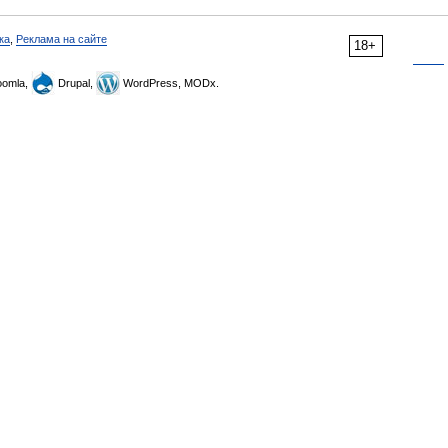
ка
,
Реклама на сайте
18+
omla,
Drupal,
WordPress, MODx.