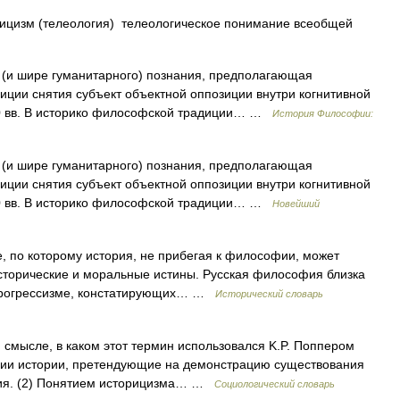
рицизм (телеология) телеологическое понимание всеобщей
 (и шире гуманитарного) познания, предполагающая
иции снятия субъект объектной оппозиции внутри когнитивной
20 вв. В историко философской традиции… …
История Философии:
 (и шире гуманитарного) познания, предполагающая
иции снятия субъект объектной оппозиции внутри когнитивной
20 вв. В историко философской традиции… …
Новейший
ие, по которому история, не прибегая к философии, может
сторические и моральные истины. Русская философия близка
и прогрессизме, констатирующих… …
Исторический словарь
 смысле, в каком этот термин использовался K.P. Поппером
ации истории, претендующие на демонстрацию существования
тия. (2) Понятием историцизма… …
Социологический словарь