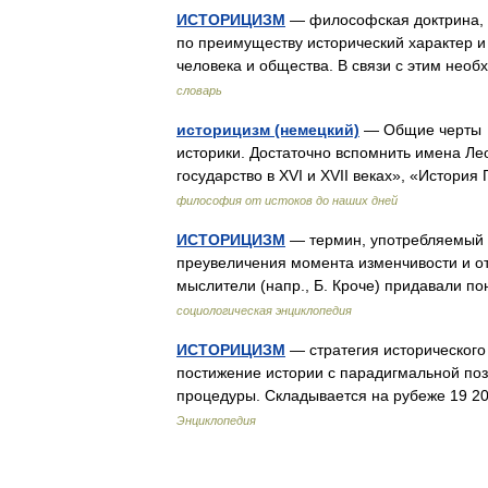
ИСТОРИЦИЗМ
— философская доктрина, с
по преимуществу исторический характер и
человека и общества. В связи с этим н
словарь
историцизм (немецкий)
— Общие черты Д
историки. Достаточно вспомнить имена Лео
государство в XVI и XVII веках», «Исто
философия от истоков до наших дней
ИСТОРИЦИЗМ
— термин, употребляемый д
преувеличения момента изменчивости и от
мыслители (напр., Б. Кроче) придавали 
социологическая энциклопедия
ИСТОРИЦИЗМ
— стратегия исторического
постижение истории с парадигмальной поз
процедуры. Складывается на рубеже 19 
Энциклопедия