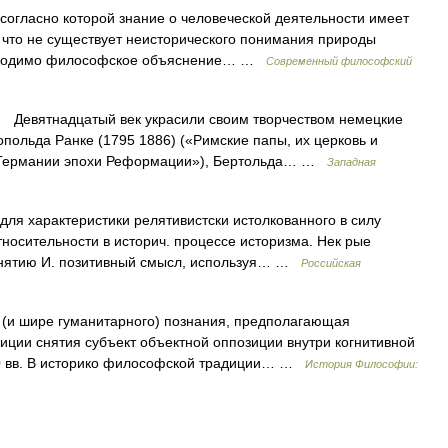
огласно которой знание о человеческой деятельности имеет
 что не существует неисторического понимания природы
еобходимо философское объяснение… …
Современный философский
евятнадцатый век украсили своим творчеством немецкие
польда Ранке (1795 1886) («Римские папы, их церковь и
рия Германии эпохи Реформации»), Бертольда… …
Западная
ля характеристики релятивистски истолкованного в силу
носительности в историч. процессе историзма. Нек рые
понятию И. позитивный смысл, используя… …
Российская
 (и шире гуманитарного) познания, предполагающая
иции снятия субъект объектной оппозиции внутри когнитивной
20 вв. В историко философской традиции… …
История Философии: